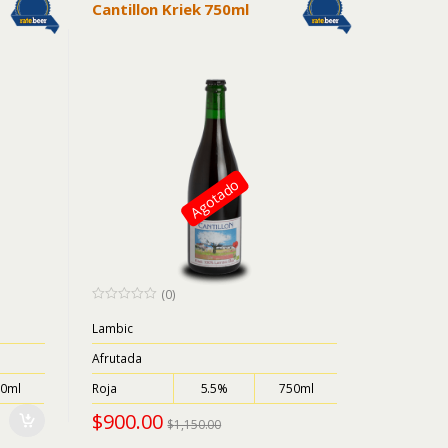
Cantillon Kriek 750ml
Agotado
(0)
0
o
Lambic
u
t
Afrutada
o
f
5
50ml
Roja
5.5%
750ml
$
900.00
$
1,150.00