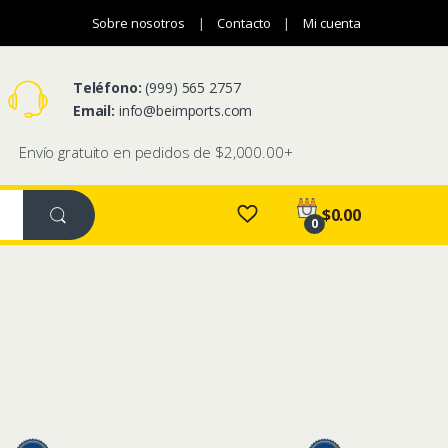
Sobre nosotros
Contacto
Mi cuenta
Teléfono:
(999) 565 2757
Email:
info@
beimports.com
Envío gratuito en pedidos de $2,000.00+
$
0.00
0