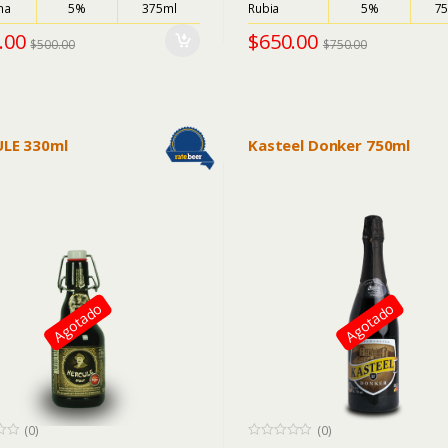
5
na
5%
375ml
Rubia
5%
7
.00
$
650.00
$
500.00
$
750.00
LE 330ml
Kasteel Donker 750ml
Agotado
Agotado
(0)
(0)
0