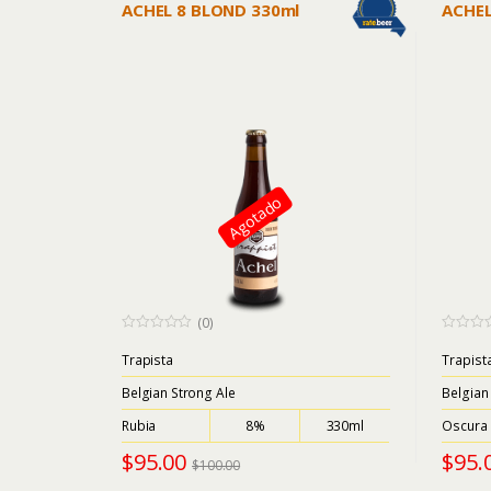
ACHEL 8 BLOND 330ml
ACHEL
Agotado
(0)
0
0
o
o
Trapista
Trapist
u
u
t
t
Belgian Strong Ale
Belgian
o
o
f
f
5
5
Rubia
8%
330ml
Oscura
$
95.00
$
95.
$
100.00