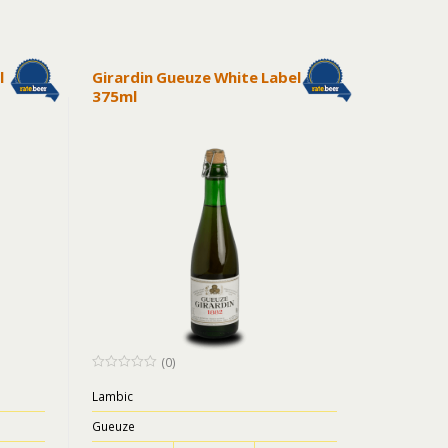
l
Girardin Gueuze White Label
375ml
(0)
0
o
Lambic
u
t
Gueuze
o
f