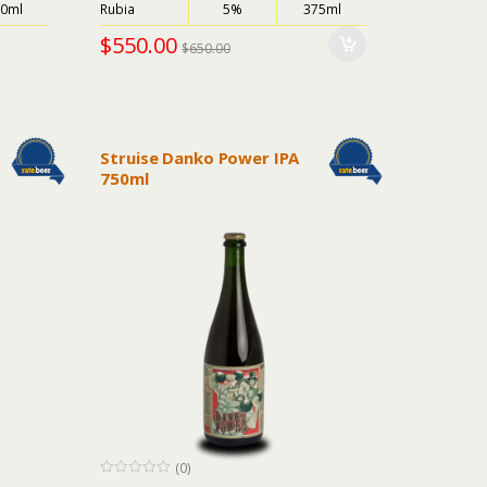
5
50ml
Rubia
5%
375ml
$
550.00
$
650.00
Struise Danko Power IPA
750ml
(0)
0