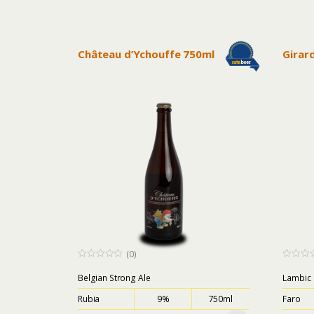
Château d’Ychouffe 750ml
Girar
(0)
0
0
o
o
Belgian Strong Ale
Lambic
u
u
t
t
Rubia
9%
750ml
Faro
o
o
f
f