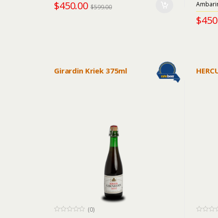
5
5
$
450.00
Ambari
$
599.00
$
450
Girardin Kriek 375ml
HERCU
(0)
0
0