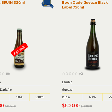
 BRUIN 330ml
Boon Oude Gueuze Black
Label 750ml
Agotado
(0)
(0)
0
o
a
Lambic
u
t
 Dark Ale
Gueuze
o
f
5
10%
330ml
Rubia
6.4%
7
00
$
600.00
$
115.00
$
800.00