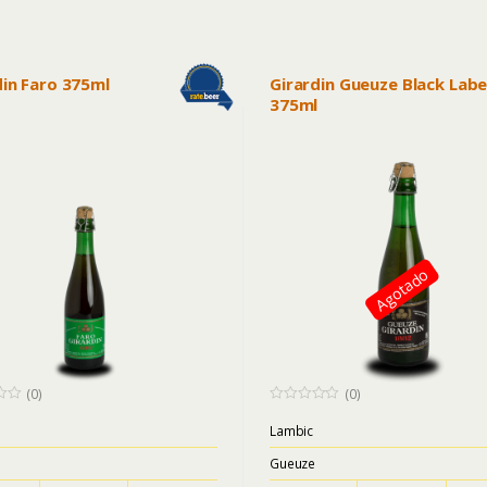
din Faro 375ml
Girardin Gueuze Black Labe
375ml
Agotado
(0)
(0)
0
o
Lambic
u
t
Gueuze
o
f