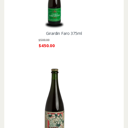
Girardin Faro 375ml
$
500.00
$
450.00