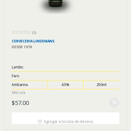
(0)
0
CERVECERIA
LINDEMANS
o
u
DESDE
1978
t
o
f
5
Lambic
Faro
Ambarina
4.5%
250ml
SKU: n/a
$
57.00
Agregar a la Lista de deseos