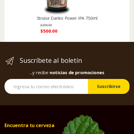
Struise Danko Power IPA 750ml
$
600.00
$
500.00
Suscríbete al boletín
...y recibe
noticias de promociones
Suscribirse
Encuentra tu cerveza