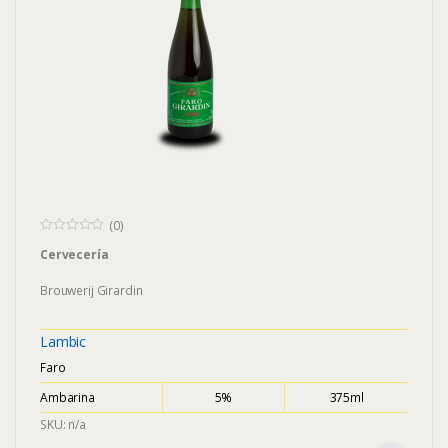
(0)
0
Cervecería
o
u
t
Brouwerij Girardin
o
f
5
Lambic
Faro
Ambarina
5%
375ml
SKU: n/a