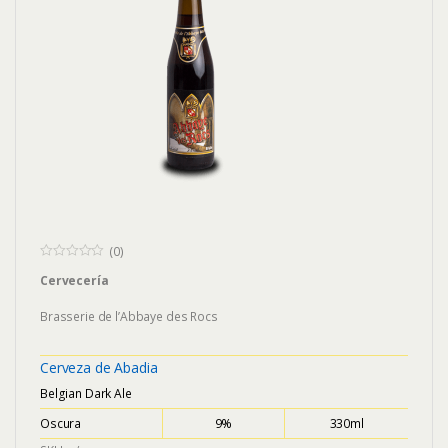
(0)
0
Cervecería
o
u
t
Brasserie de l’Abbaye des Rocs
o
f
5
Cerveza de Abadia
Belgian Dark Ale
Oscura
9%
330ml