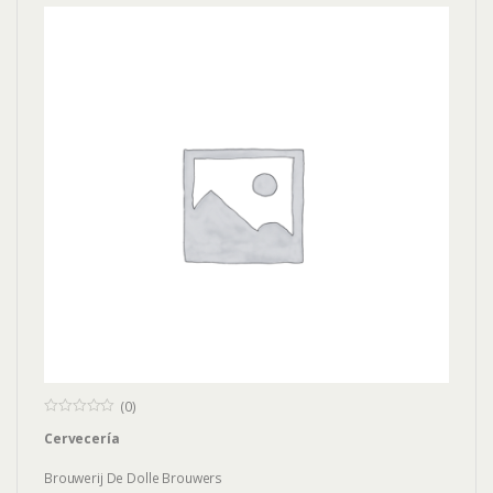
(0)
0
Cervecería
o
u
t
Brouwerij De Dolle Brouwers
o
f