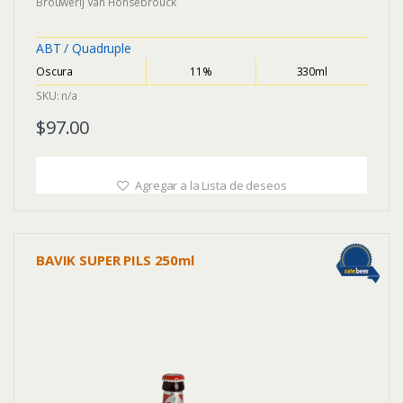
Brouwerij Van Honsebrouck
o
f
5
ABT / Quadruple
Oscura
11%
330ml
SKU: n/a
$
97.00
Agregar a la Lista de deseos
BAVIK SUPER PILS 250ml