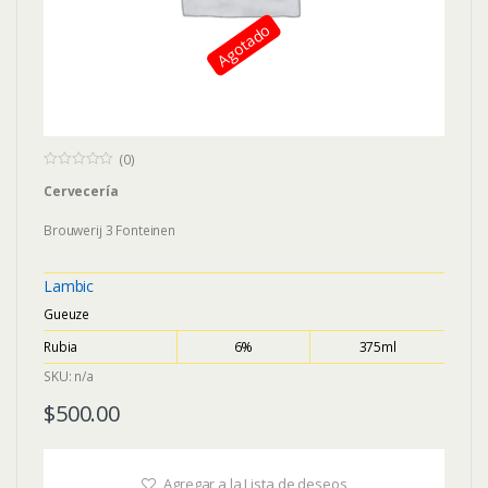
Agotado
(0)
0
Cervecería
o
u
t
Brouwerij 3 Fonteinen
o
f
5
Lambic
Gueuze
Rubia
6%
375ml
SKU: n/a
$
500.00
Agregar a la Lista de deseos