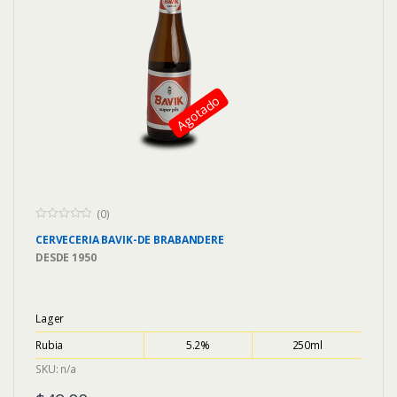
Agotado
(0)
0
CERVECERIA
BAVIK-DE BRABANDERE
o
u
DESDE
1950
t
o
f
5
Lager
Rubia
5.2%
250ml
SKU: n/a