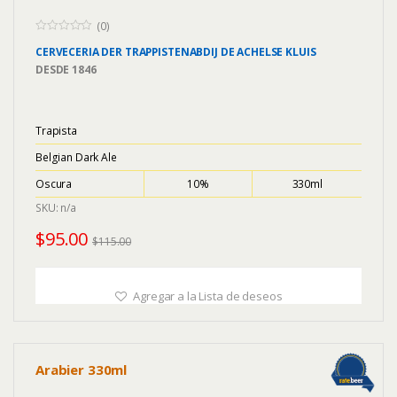
(0)
0
CERVECERIA
DER TRAPPISTENABDIJ DE ACHELSE KLUIS
o
u
DESDE
1846
t
o
f
5
Trapista
Belgian Dark Ale
Oscura
10%
330ml
SKU: n/a
$
95.00
$
115.00
Agregar a la Lista de deseos
Arabier 330ml