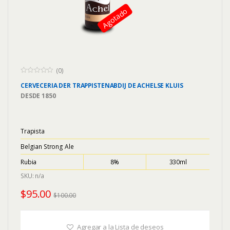
Agotado
(0)
0
CERVECERIA
DER TRAPPISTENABDIJ DE ACHELSE KLUIS
o
u
DESDE
1850
t
o
f
5
Trapista
Belgian Strong Ale
Rubia
8%
330ml
SKU: n/a
$
95.00
$
100.00
Agregar a la Lista de deseos