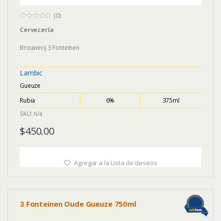
(0)
0
Cervecería
o
u
t
Brouwerij 3 Fonteinen
o
f
5
Lambic
Gueuze
Rubia
6%
375ml
SKU: n/a
$
450.00
Agregar a la Lista de deseos
3 Fonteinen Oude Gueuze 750ml