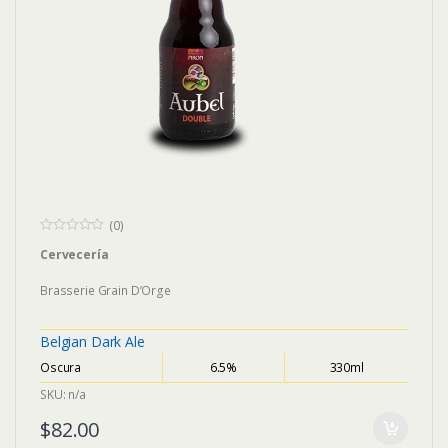
(0)
0
Cervecería
o
u
t
Brasserie Grain D’Orge
o
f
5
Belgian Dark Ale
Oscura
6.5%
330ml
SKU: n/a
$
82.00