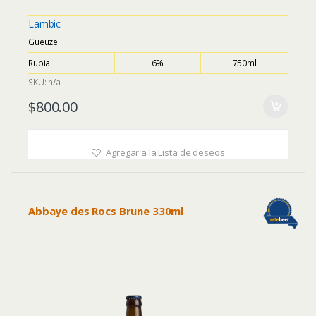
5
Lambic
Gueuze
Rubia
6%
750ml
SKU: n/a
$
800.00
Agregar a la Lista de deseos
Abbaye des Rocs Brune 330ml