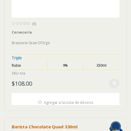
(0)
0
Cervecería
o
u
t
Brasserie Grain D’Orge
o
f
5
Triple
Rubia
9%
330ml
SKU: n/a
$
108.00
Agregar a la Lista de deseos
Barista Chocolate Quad 330ml