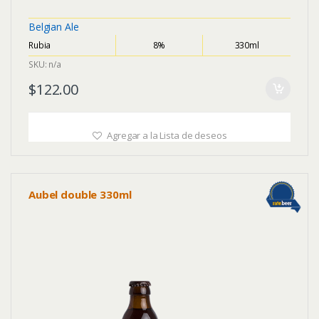
5
Belgian Ale
Rubia
8%
330ml
SKU: n/a
$
122.00
Agregar a la Lista de deseos
Aubel double 330ml