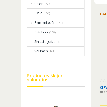
Color
(159)
Estilo
GAU
(157)
Fermentación
(152)
Ratebeer
(158)
Sin categorizar
(0)
Volumen
(161)
Productos Mejor
Valorados
0
CERV
o
u
DES
t
o
f
5