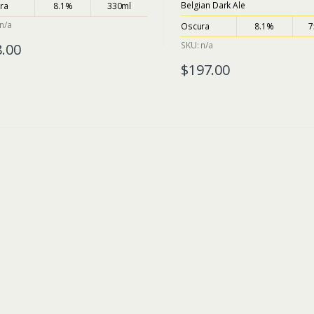
Belgian Dark Ale
ra
8.1%
330ml
n/a
Oscura
8.1%
7
SKU: n/a
8.00
$
197.00