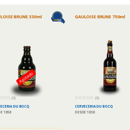
LOISE BRUNE 330ml
GAULOISE BRUNE 750ml
Agotado
(0)
(0)
0
ECERIA
DU BOCQ
CERVECERIA
DU BOCQ
o
u
DE
1858
DESDE
1858
t
o
f
5