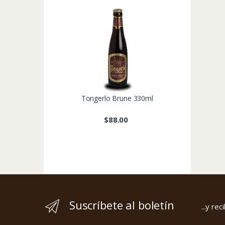
Tongerlo Brune 330ml
$
88.00
Suscríbete al boletín
...y re