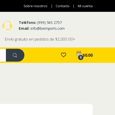
Sobre nosotros
Contacto
Mi cuenta
Teléfono:
(999) 565 2757
Email:
info@
beimports.com
Envío gratuito en pedidos de $2,000.00+
$
0.00
0