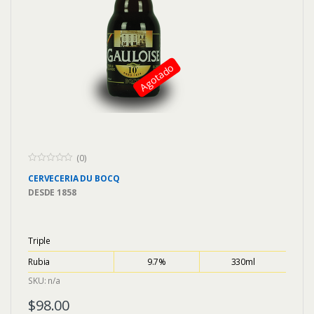
Agotado
(0)
0
CERVECERIA
DU BOCQ
o
u
DESDE
1858
t
o
f
5
Triple
Rubia
9.7%
330ml
SKU: n/a
$
98.00