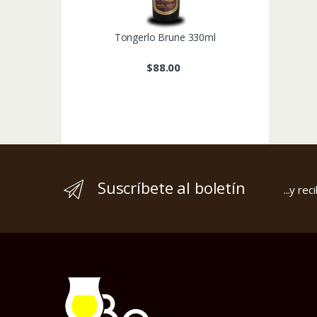
Tongerlo Brune 330ml
$
88.00
Suscríbete al boletín
...y re