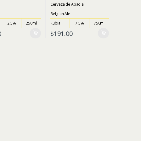
o
Cerveza de Abadia
u
t
Belgian Ale
o
f
5
2.5%
250ml
Rubia
7.5%
750ml
0
$
191.00