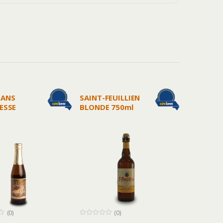
MANS
SAINT-FEUILLIEN
ESSE
BLONDE 750ml
COTON
) 250ml
(0)
(0)
0