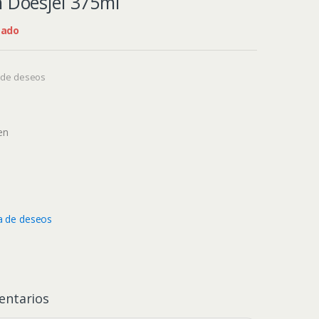
n Doesjel 375ml
tado
a de deseos
en
ta de deseos
ntarios