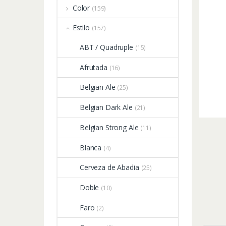
Color
(159)
Estilo
(157)
ABT / Quadruple
(15)
Afrutada
(16)
Belgian Ale
(25)
Belgian Dark Ale
(21)
Belgian Strong Ale
(11)
Blanca
(4)
Cerveza de Abadia
(25)
Doble
(10)
Faro
(2)