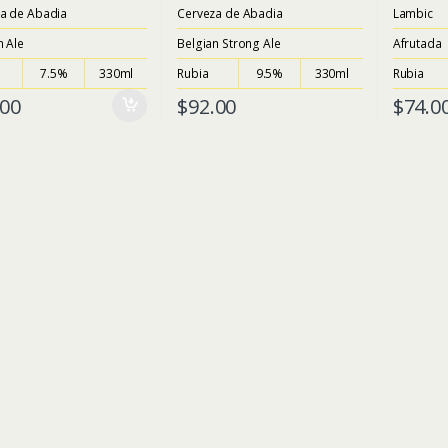
o
o
a de Abadia
Cerveza de Abadia
Lambic
u
u
t
t
n Ale
Belgian Strong Ale
Afrutada
o
o
f
f
5
5
7.5%
330ml
Rubia
9.5%
330ml
Rubia
.00
$
92.00
$
74.0