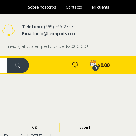
Sobre nosotros
Contacto
Mi cuenta
Teléfono:
(999) 565 2757
Email:
info@
beimports.com
Envío gratuito en pedidos de $2,000.00+
$
0.00
0
6%
375ml