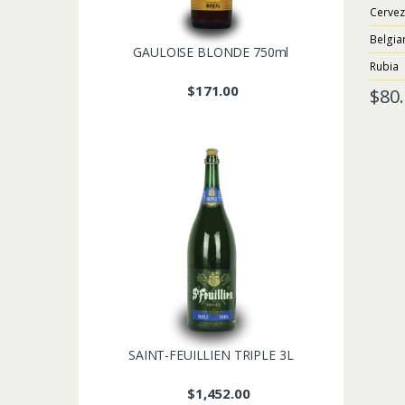
o
Cervez
u
t
Belgia
o
GAULOISE BLONDE 750ml
f
5
Rubia
$
171.00
$
80
SAINT-FEUILLIEN TRIPLE 3L
$
1,452.00