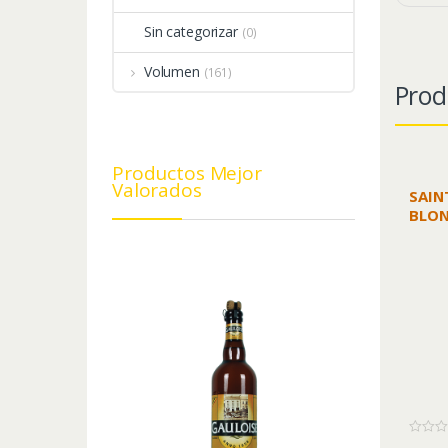
Sin categorizar
(0)
Volumen
(161)
Prod
Productos Mejor
Valorados
SAIN
BLON
0