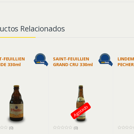
uctos Relacionados
T-FEUILLIEN
SAINT-FEUILLIEN
LINDE
DE 330ml
GRAND CRU 330ml
PECHER
(MELO
LAMBIC
Agotado
(0)
(0)
0
0