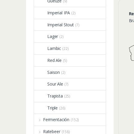
Gueuze
(9)
Imperial IPA
(2)
Re
Br
Imperial Stout
(7)
Lager
(2)
Lambic
(22)
Red Ale
(5)
Saison
(2)
Sour Ale
(7)
Trapista
(25)
Triple
(26)
Fermentación
(152)
Ratebeer
(158)